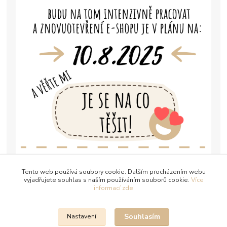
Tento web používá soubory cookie. Dalším procházením webu
vyjadřujete souhlas s naším používáním souborů cookie.
Více
informací zde
Souhlasím
Nastavení