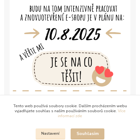
Tento web používá soubory cookie. Dalším procházením webu
vyjadřujete souhlas s naším používáním souborů cookie.
Více
informací zde
Souhlasím
Nastavení