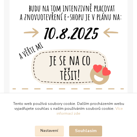
Tento web používá soubory cookie. Dalším procházením webu
vyjadřujete souhlas s naším používáním souborů cookie.
Více
informací zde
Souhlasím
Nastavení