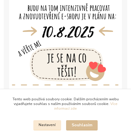
Tento web používá soubory cookie. Dalším procházením webu
vyjadřujete souhlas s naším používáním souborů cookie.
Více
informací zde
Souhlasím
Nastavení