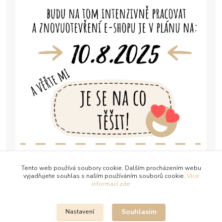
Tento web používá soubory cookie. Dalším procházením webu
vyjadřujete souhlas s naším používáním souborů cookie.
Více
informací zde
Souhlasím
Nastavení