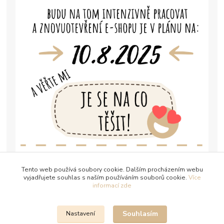
Tento web používá soubory cookie. Dalším procházením webu
vyjadřujete souhlas s naším používáním souborů cookie.
Více
informací zde
Souhlasím
Nastavení