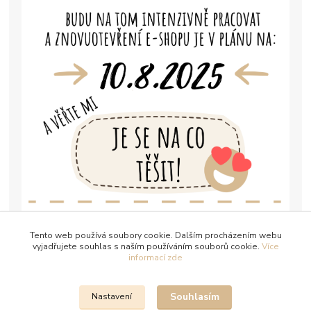
Tento web používá soubory cookie. Dalším procházením webu
vyjadřujete souhlas s naším používáním souborů cookie.
Více
informací zde
Souhlasím
Nastavení