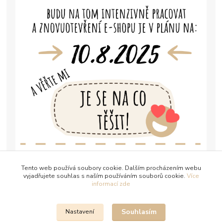
Tento web používá soubory cookie. Dalším procházením webu
vyjadřujete souhlas s naším používáním souborů cookie.
Více
informací zde
Souhlasím
Nastavení