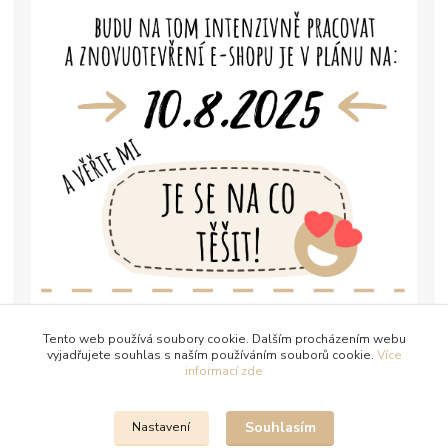
Tento web používá soubory cookie. Dalším procházením webu
vyjadřujete souhlas s naším používáním souborů cookie.
Více
informací zde
Souhlasím
Nastavení