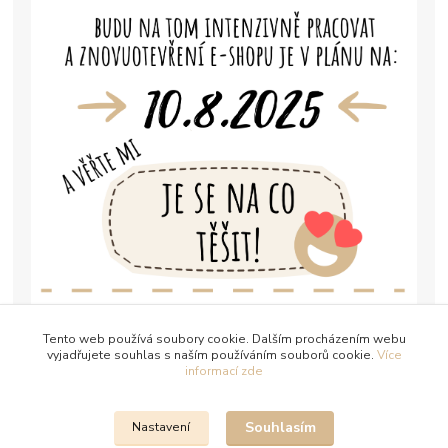
Tento web používá soubory cookie. Dalším procházením webu
vyjadřujete souhlas s naším používáním souborů cookie.
Více
informací zde
Souhlasím
Nastavení