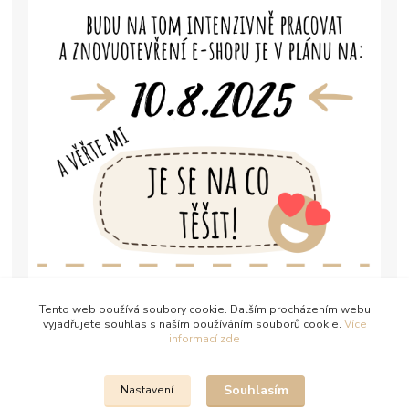
Tento web používá soubory cookie. Dalším procházením webu
vyjadřujete souhlas s naším používáním souborů cookie.
Více
informací zde
Souhlasím
Nastavení