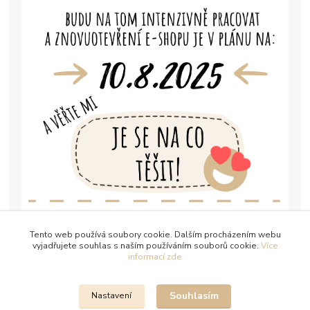
Tento web používá soubory cookie. Dalším procházením webu
vyjadřujete souhlas s naším používáním souborů cookie.
Více
informací zde
Souhlasím
Nastavení