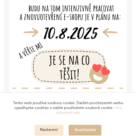
Tento web používá soubory cookie. Dalším procházením webu
vyjadřujete souhlas s naším používáním souborů cookie.
Více
informací zde
Souhlasím
Nastavení