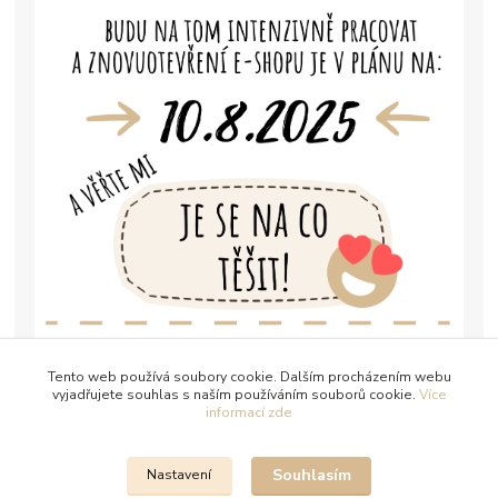
Tento web používá soubory cookie. Dalším procházením webu
vyjadřujete souhlas s naším používáním souborů cookie.
Více
informací zde
Souhlasím
Nastavení