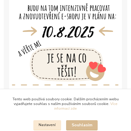
Tento web používá soubory cookie. Dalším procházením webu
vyjadřujete souhlas s naším používáním souborů cookie.
Více
informací zde
Souhlasím
Nastavení