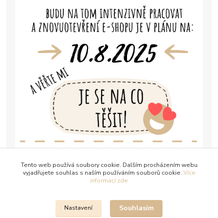
Tento web používá soubory cookie. Dalším procházením webu
vyjadřujete souhlas s naším používáním souborů cookie.
Více
informací zde
Souhlasím
Nastavení