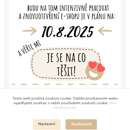
Tento web používá soubory cookie. Dalším procházením webu
vyjadřujete souhlas s naším používáním souborů cookie.
Více
informací zde
Souhlasím
Nastavení