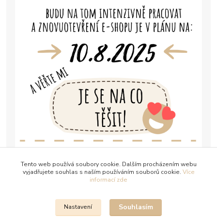
Tento web používá soubory cookie. Dalším procházením webu
vyjadřujete souhlas s naším používáním souborů cookie.
Více
informací zde
Souhlasím
Nastavení