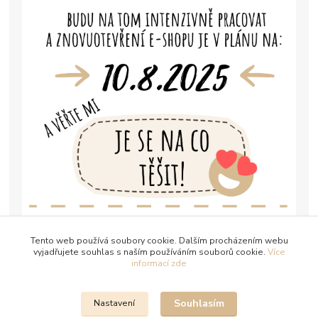
Tento web používá soubory cookie. Dalším procházením webu
vyjadřujete souhlas s naším používáním souborů cookie.
Více
informací zde
Souhlasím
Nastavení