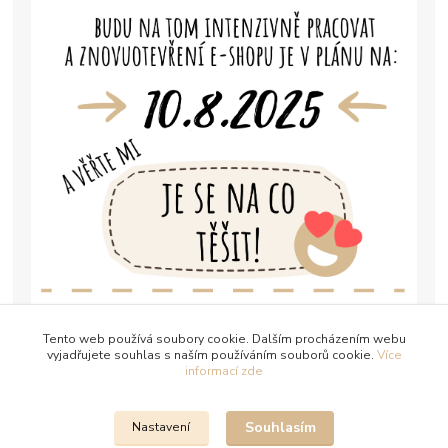
Tento web používá soubory cookie. Dalším procházením webu
vyjadřujete souhlas s naším používáním souborů cookie.
Více
informací zde
Souhlasím
Nastavení