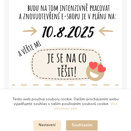
Tento web používá soubory cookie. Dalším procházením webu
vyjadřujete souhlas s naším používáním souborů cookie.
Více
informací zde
Souhlasím
Nastavení