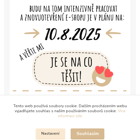
Tento web používá soubory cookie. Dalším procházením webu
vyjadřujete souhlas s naším používáním souborů cookie.
Více
informací zde
Souhlasím
Nastavení