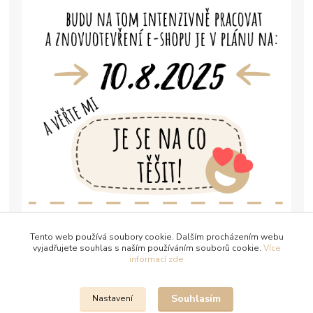
Tento web používá soubory cookie. Dalším procházením webu
vyjadřujete souhlas s naším používáním souborů cookie.
Více
informací zde
Souhlasím
Nastavení