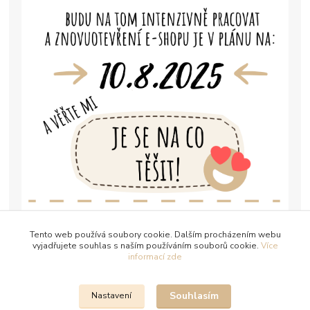
Tento web používá soubory cookie. Dalším procházením webu
vyjadřujete souhlas s naším používáním souborů cookie.
Více
informací zde
Souhlasím
Nastavení