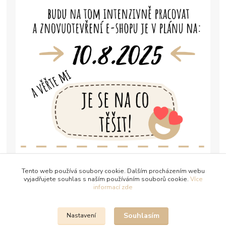
Tento web používá soubory cookie. Dalším procházením webu
vyjadřujete souhlas s naším používáním souborů cookie.
Více
informací zde
Souhlasím
Nastavení