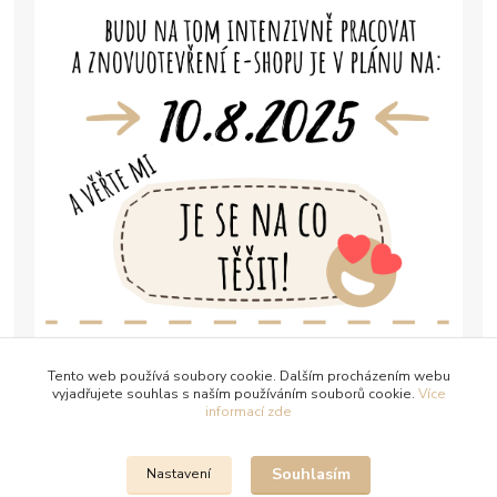
Tento web používá soubory cookie. Dalším procházením webu
vyjadřujete souhlas s naším používáním souborů cookie.
Více
informací zde
Souhlasím
Nastavení