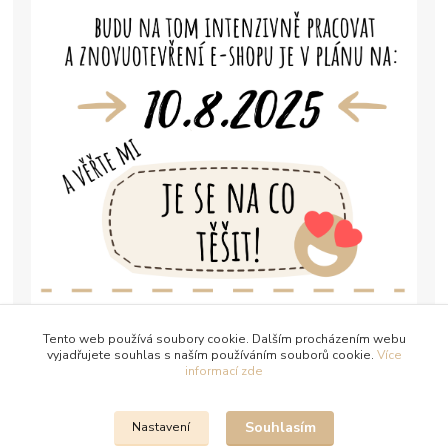
Tento web používá soubory cookie. Dalším procházením webu
vyjadřujete souhlas s naším používáním souborů cookie.
Více
informací zde
Souhlasím
Nastavení