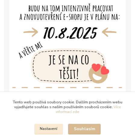
Tento web používá soubory cookie. Dalším procházením webu
vyjadřujete souhlas s naším používáním souborů cookie.
Více
informací zde
Souhlasím
Nastavení