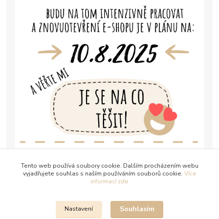
Tento web používá soubory cookie. Dalším procházením webu
vyjadřujete souhlas s naším používáním souborů cookie.
Více
informací zde
Souhlasím
Nastavení