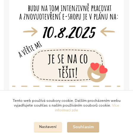
Tento web používá soubory cookie. Dalším procházením webu
vyjadřujete souhlas s naším používáním souborů cookie.
Více
informací zde
Souhlasím
Nastavení