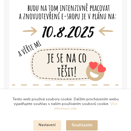
Tento web používá soubory cookie. Dalším procházením webu
vyjadřujete souhlas s naším používáním souborů cookie.
Více
informací zde
Souhlasím
Nastavení