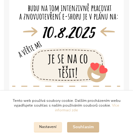
Tento web používá soubory cookie. Dalším procházením webu
vyjadřujete souhlas s naším používáním souborů cookie.
Více
informací zde
Souhlasím
Nastavení