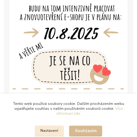
Tento web používá soubory cookie. Dalším procházením webu
vyjadřujete souhlas s naším používáním souborů cookie.
Více
informací zde
Souhlasím
Nastavení