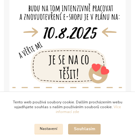
Tento web používá soubory cookie. Dalším procházením webu
vyjadřujete souhlas s naším používáním souborů cookie.
Více
informací zde
Souhlasím
Nastavení