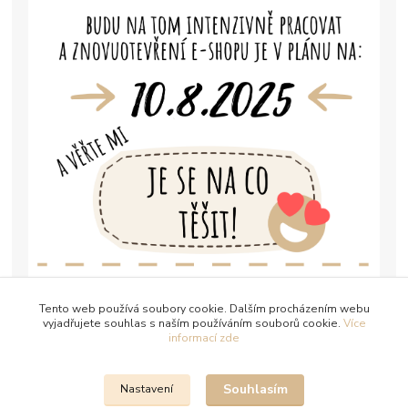
Tento web používá soubory cookie. Dalším procházením webu
vyjadřujete souhlas s naším používáním souborů cookie.
Více
informací zde
Souhlasím
Nastavení