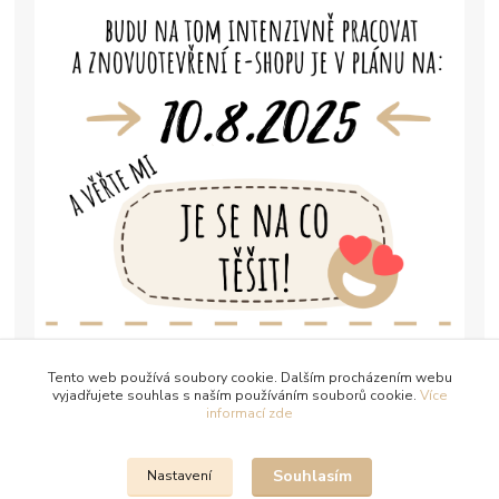
Tento web používá soubory cookie. Dalším procházením webu
vyjadřujete souhlas s naším používáním souborů cookie.
Více
informací zde
Souhlasím
Nastavení