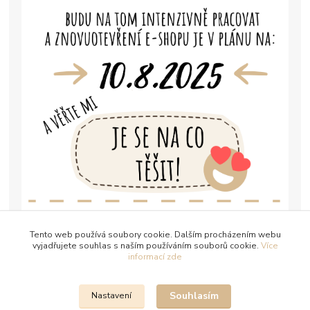
Tento web používá soubory cookie. Dalším procházením webu
vyjadřujete souhlas s naším používáním souborů cookie.
Více
informací zde
Souhlasím
Nastavení