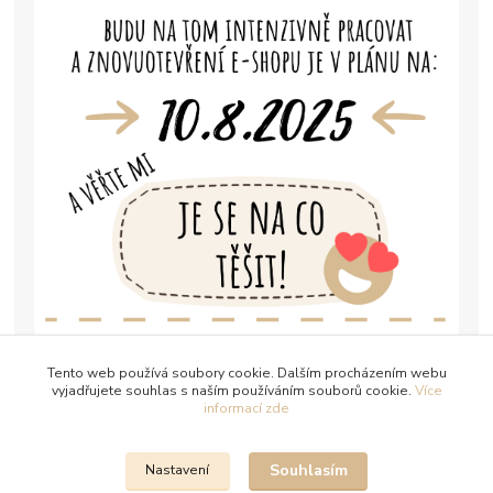
Tento web používá soubory cookie. Dalším procházením webu
vyjadřujete souhlas s naším používáním souborů cookie.
Více
informací zde
Souhlasím
Nastavení