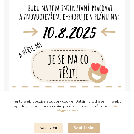
Tento web používá soubory cookie. Dalším procházením webu
vyjadřujete souhlas s naším používáním souborů cookie.
Více
informací zde
Souhlasím
Nastavení