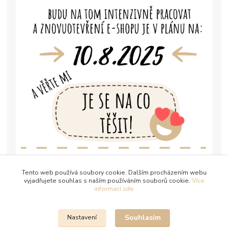
Tento web používá soubory cookie. Dalším procházením webu
vyjadřujete souhlas s naším používáním souborů cookie.
Více
informací zde
Souhlasím
Nastavení