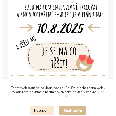
Tento web používá soubory cookie. Dalším procházením webu
vyjadřujete souhlas s naším používáním souborů cookie.
Více
informací zde
Souhlasím
Nastavení