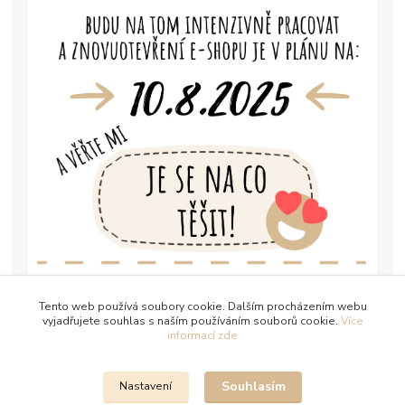
Tento web používá soubory cookie. Dalším procházením webu
vyjadřujete souhlas s naším používáním souborů cookie.
Více
informací zde
Souhlasím
Nastavení