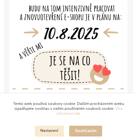
Tento web používá soubory cookie. Dalším procházením webu
vyjadřujete souhlas s naším používáním souborů cookie.
Více
informací zde
Souhlasím
Nastavení