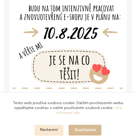
Tento web používá soubory cookie. Dalším procházením webu
vyjadřujete souhlas s naším používáním souborů cookie.
Více
informací zde
Souhlasím
Nastavení