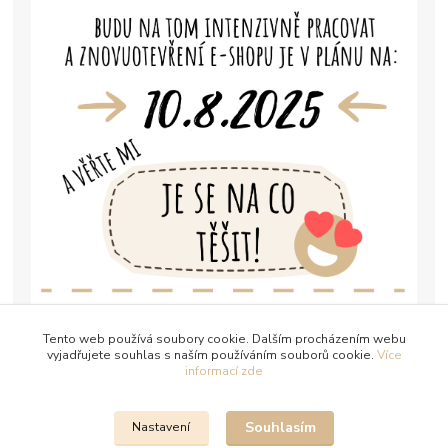
Tento web používá soubory cookie. Dalším procházením webu
vyjadřujete souhlas s naším používáním souborů cookie.
Více
informací zde
Souhlasím
Nastavení