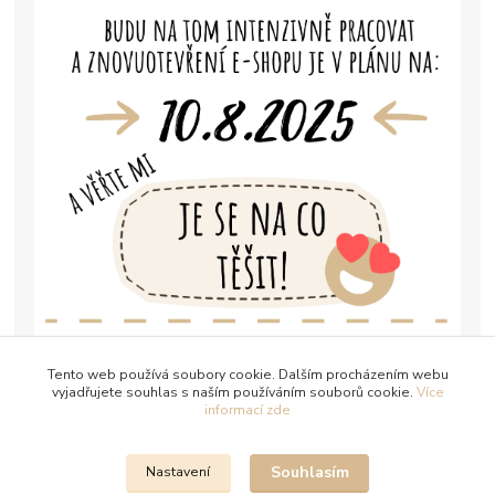
Tento web používá soubory cookie. Dalším procházením webu
vyjadřujete souhlas s naším používáním souborů cookie.
Více
informací zde
Souhlasím
Nastavení