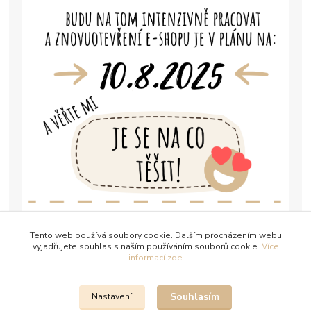
Tento web používá soubory cookie. Dalším procházením webu
vyjadřujete souhlas s naším používáním souborů cookie.
Více
informací zde
Souhlasím
Nastavení