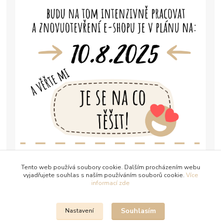
Tento web používá soubory cookie. Dalším procházením webu
vyjadřujete souhlas s naším používáním souborů cookie.
Více
informací zde
Souhlasím
Nastavení