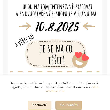
Tento web používá soubory cookie. Dalším procházením webu
vyjadřujete souhlas s naším používáním souborů cookie.
Více
informací zde
Souhlasím
Nastavení