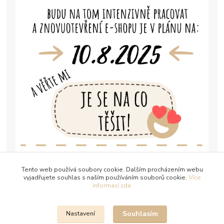
Tento web používá soubory cookie. Dalším procházením webu
vyjadřujete souhlas s naším používáním souborů cookie.
Více
informací zde
Souhlasím
Nastavení